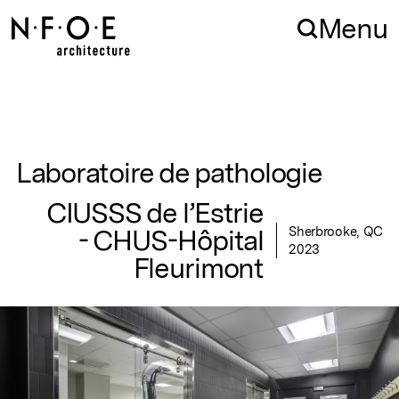
Aller à la navigation
Aller au contenu
Menu
Laboratoire de pathologie
CIUSSS de l’Estrie
- CHUS-Hôpital
Sherbrooke, QC
2023
Fleurimont