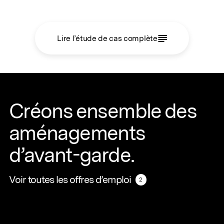
Lire l’étude de cas complète
Créons ensemble des
aménagements
d’avant-garde.
Voir toutes les offres d’emploi
Voir toutes les offres d’emploi
2
2