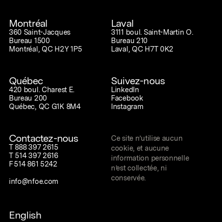
Montréal
Laval
360 Saint-Jacques
3111 boul. Saint-Martin O.
Bureau 1500
Bureau 210
Montréal, QC H2Y 1P5
Laval, QC H7T 0K2
Québec
Suivez-nous
420 boul. Charest E.
LinkedIn
Bureau 200
Facebook
Québec, QC G1K 8M4
Instagram
Contactez-nous
Ce site n’utilise aucun
T
888 397 2615
cookie, et aucune
T
514 397 2616
information personnelle
F
514 861 5242
n’est collectée, ni
conservée.
info@nfoe.com
English