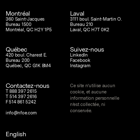
Montréal
Laval
360 Saint-Jacques
3111 boul. Saint-Martin O.
Bureau 1500
Bureau 210
Montréal, QC H2Y 1P5
Laval, QC H7T 0K2
Québec
Suivez-nous
420 boul. Charest E.
LinkedIn
Bureau 200
Facebook
Québec, QC G1K 8M4
Instagram
Contactez-nous
Ce site n’utilise aucun
T
888 397 2615
cookie, et aucune
T
514 397 2616
information personnelle
F
514 861 5242
n’est collectée, ni
conservée.
info@nfoe.com
English