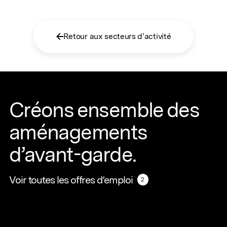
Retour aux secteurs d’activité
Créons ensemble des
aménagements
d’avant-garde.
Voir toutes les offres d’emploi
Voir toutes les offres d’emploi
2
2