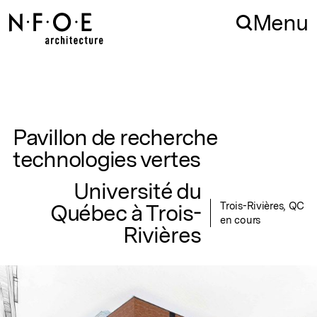
Aller à la navigation
Aller au contenu
Menu
Pavillon de recherche
technologies vertes
Université du
Québec à Trois-
Trois-Rivières, QC
en cours
Rivières