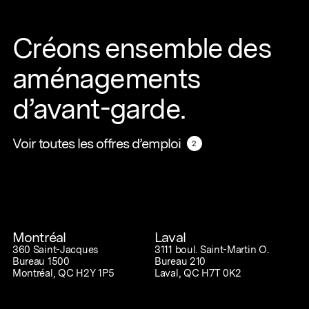
Créons ensemble des
aménagements
d’avant-garde.
Voir toutes les offres d’emploi
Voir toutes les offres d’emploi
2
2
Montréal
Laval
360 Saint-Jacques
3111 boul. Saint-Martin O.
Bureau 1500
Bureau 210
Montréal, QC H2Y 1P5
Laval, QC H7T 0K2