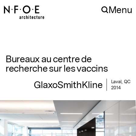
Aller à la navigation
Aller au contenu
Menu
Bureaux au centre de
recherche sur les vaccins
GlaxoSmithKline
Laval, QC
2014