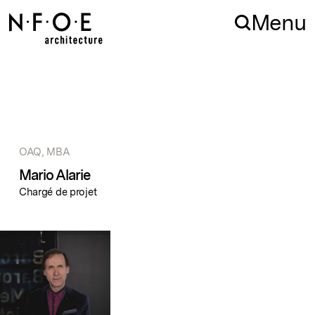
Aller à la navigation
Aller au contenu
Menu
OAQ, MBA
Mario Alarie
Chargé de projet