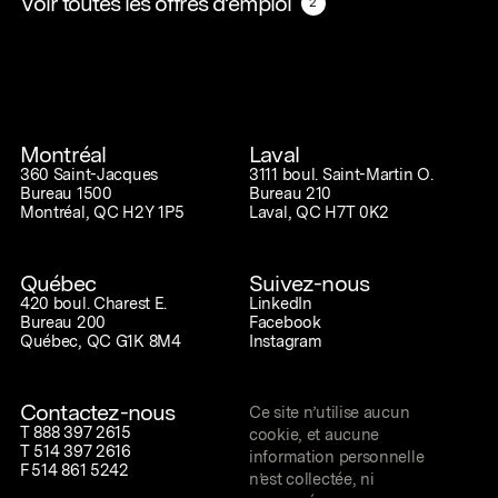
Voir toutes les offres d’emploi
2
2
Montréal
Laval
360 Saint-Jacques
3111 boul. Saint-Martin O.
Bureau 1500
Bureau 210
Montréal, QC H2Y 1P5
Laval, QC H7T 0K2
Québec
Suivez-nous
420 boul. Charest E.
LinkedIn
Bureau 200
Facebook
Québec, QC G1K 8M4
Instagram
Contactez-nous
Ce site n’utilise aucun
T
888 397 2615
cookie, et aucune
T
514 397 2616
information personnelle
F
514 861 5242
n’est collectée, ni