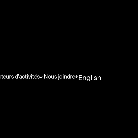
Firme
teurs d'activités
Nous joindre
English
sic-Annexe
 les secteurs
Tous nos bureaux
9
tivités
Montréal
ustrie pharmaceutique
Laval
eur de la santé
Québec
eu de la recherche
vernement
eignement primaire et
ondaire